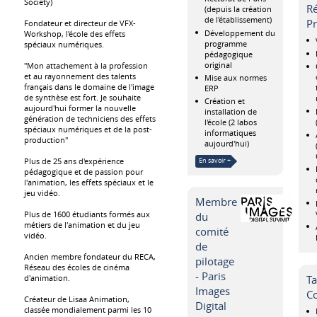
Society)
R
(depuis la création
de l'établissement)
Pr
Fondateur et directeur de VFX-
Développement du
Workshop, l'école des effets
programme
spéciaux numériques.
pédagogique
original
"Mon attachement à la profession
et au rayonnement des talents
Mise aux normes
français dans le domaine de l'image
ERP
de synthèse est fort. Je souhaite
Création et
aujourd'hui former la nouvelle
installation de
génération de techniciens des effets
l'école (2 labos
spéciaux numériques et de la post-
informatiques
production"
aujourd'hui)
Plus de 25 ans d'expérience
En savoir +
pédagogique et de passion pour
l'animation, les effets spéciaux et le
jeu vidéo.
Membre
Plus de 1600 étudiants formés aux
du
métiers de l'animation et du jeu
comité
vidéo.
de
Ancien membre fondateur du RECA,
pilotage
Réseau des écoles de cinéma
- Paris
Ta
d'animation.
Images
C
Créateur de Lisaa Animation,
Digital
classée mondialement parmi les 10