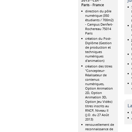
2013
CDI
Paris
France
direction du pôle
numérique (350
étudiants / 700m2)
- Campus Denfert-
Rochereau 75014
Paris
création du Post-
Diplôme (Gestion
de production et
techniques
numériques
d'animation)
création des titres
"Concepteur-
Réalisateur de
contenus
numériques,
Option Animation
2D, Option
Animation 3D,
Option Jeu Vidéo)
L
titres inscrits au
RNCP, Niveau II
(J.O. du 27 Août
2013)
renouvellement de
reconnaissance de