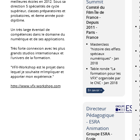
Summit
meilleures écoles en 2012. Sous sa
direction 5 spécialités de cycle
Comité du
supérieur, classes préparatoires et
Film Île de
probatoires, et 4eme année post-
France
diplôme.
Depuis
2011
Un très large éventail de
Paris
compétences dans le domaine du
France
numérique et de ses applications.
Masterclass
Très forte connexion avec les plus
"histoire des effets
grands studios internationaux et
spéciaux
l'univers de la formation.
numériques" - Jan
2018
"VFX-Workshop est le projet dans
Table ronde "La
lequel je souhaite m'impliquer et
formation pour les
apporter mon expérience."
VFX" organisée par
le CNC - Jan 2018
http://www.vfx-workshop.com
En savoir +
Directeur
Pédagogique
- ESRA
Animation
Groupe ESRA -
Ecole