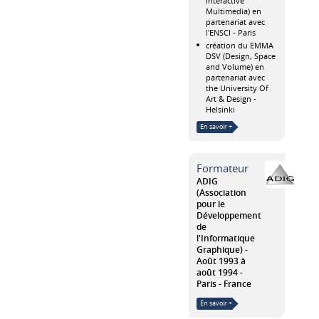
Interactive
Multimedia) en
partenariat avec
l'ENSCI - Paris
création du EMMA
DSV (Design, Space
and Volume) en
partenariat avec
the University Of
Art & Design -
Helsinki
En savoir +
Formateur
ADIG
(Association
pour le
Développement
de
l'Informatique
Graphique)
Août 1993 à
août 1994
Paris
France
En savoir +