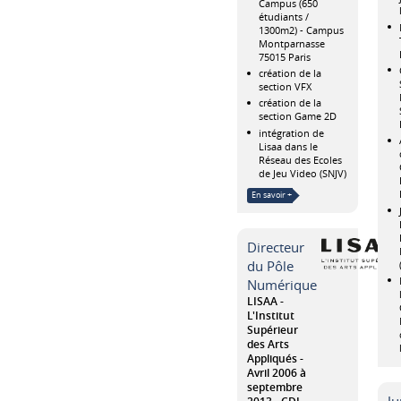
Campus (650
étudiants /
1300m2) - Campus
Montparnasse
75015 Paris
création de la
section VFX
création de la
section Game 2D
intégration de
Lisaa dans le
Réseau des Ecoles
de Jeu Video (SNJV)
En savoir +
Directeur
du Pôle
Numérique
LISAA -
L'Institut
Supérieur
des Arts
Appliqués
Avril 2006 à
septembre
Ju