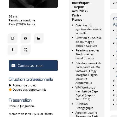
numériques
Depuis
avril 2017
Paris
56 ans
CG
France
Permis de conduire
A
Paris (75015) France
Création du
système de caméra
virtuelle
Création du Studio
de Tournage /
Motion Capture
Relations avec les
Studios et les
développeurs
Développement de
Contactez-moi
partenariats (E-On
Software, Effigy,
Morgane Hilgers
Make up
Situation professionnelle
Academie...)
Porteur de projet
VFX-Workshop
Ouvert aux opportunités
membre de Cap-
Digital (depuis
Sept. 2017)
Présentation
Direction
Renaud Jungmann,
Pédagogique
Agrément par le
Membre de la VES (Visual Effects
Rectorat de Paris