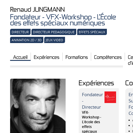
Renaud
JUNGMANN
Fondateur - VFX-Workshop - L'École
des effets spéciaux numériques
DIRECTEUR
DIRECTEUR PEDAGOGIQUE
EFFETS SPÉCIAUX
ANIMATION 2D / 3D
JEUX VIDEO
Accueil
Expériences
Formations
Compétences
Ce
d'
Expériences
Co
Fondateur
E
-
Su
Directeur
Fo
VFX-
C
Workshop -
L'école des
effets
spéciaux