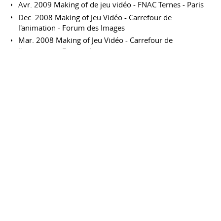
Avr. 2009 Making of de jeu vidéo - FNAC Ternes - Paris
Dec. 2008 Making of Jeu Vidéo - Carrefour de
l'animation - Forum des Images
Mar. 2008 Making of Jeu Vidéo - Carrefour de
l'animation - Forum des images
Jan. 2008 Les métiers des jeux vidéo - Salon de
l'Etudiant Spécial NTIC
Nov. 2007 Animation New Talent Symposium - Bristol
Oct. 2006 Retour sur le SIGGRAPH 06 - Carrefour
Numérique - Citée des Sciences et de l'Industrie - Paris
Avr. 2006 A la recherche de l'hyperréalisme - Colloque
SynthétImages - Palais de la découverte - Paris
Jui. 2005 Accueil Premières Rencontres Internationales
des Médias Numériques (PRIMN) - Lisaa - Paris
Mar. 2005 Du dessin à l'image de synthèse - Cyber-Base
de la Médiathèque de la Cité des Sciences et de
l'Industrie - Paris
Jurys